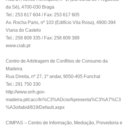
da Sé), 4700-030 Braga
Tel.: 253 617 604 / Fax: 253 617 605
Av. Rocha Paris, nº 103 (Edifício Vila Rosa), 4900-394
Viana do Castelo
Tel.: 258 809 335 / Fax: 258 809 389
www.ciab.pt
Centro de Arbitragem de Conflitos de Consumo da
Madeira
Rua Direita, nº 27, 1º andar, 9050-405 Funchal
Tel.: 291 750 330
http://www.srrh.gov-
madeira.pt/cacc/In%C3%ADcio/Apresenta%C3%A7%C3
%A3o/tabid/819/Default.aspx
CIMPAS – Centro de Informação, Mediação, Provedoria e